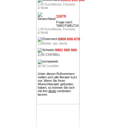
1,49 Euro/Minute, Festnetz
& Mobil
11879
Frage nach
TAROTWELT24
1,99 Euro/Minute, Festnetz
& Mobil
0900 606 678
1,80€/Min. inkl. MwSt.
0901 900 900
2,50 CHF/Min.
ab 99 Cent/Min.
Unter diesen Rufnummern
stellen sich alle Berater kurz
vor. Wenn Sie Ihren
Wunschberater gefunden
haben, so können Sie sich
mit ihm
direkt
verbinden
lassen.