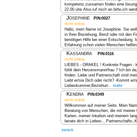
kompetenz,zussamen finden eine lösung b
22.00 uhe.Also,ruf mich an bitte,ich wer
Josephine
PIN:0027
nicht online
Hallo, mein Name ist Josephine. Sie wol
in Ihrer Beziehung, Beruf oder mit den 
benötigen Hilfe bei einer Entscheidung. 
Erfahrung schon vielen Menschen helfen.H
Kassandra
PIN:0116
nicht online
LIEBES - ORAKEL ! Konkrete Fragen - k
fühlt dein Herzensmann/frau ? Ich bin da
finden. Liebe und Partnerschaft sind mei
Liebt er/sie Dich oder nicht? -Kommt er
Liebeskummer,Beziehun...
mehr
Kendra
PIN:0349
nicht online
Willkommen auf meiner Seite. Mein Name i
Beratung von Menschen, die mit meiner 
Karten, meiner Intuition und meinem lang
berate dich in Liebes-., Partnerschafts-
zurück