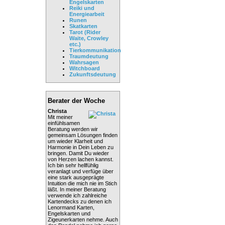
Engelskarten
Reiki und
Energiearbeit
Runen
Skatkarten
Tarot (Rider
Waite, Crowley
etc.)
Tierkommunikation
Traumdeutung
Wahrsagen
Witchboard
Zukunftsdeutung
Berater der Woche
Christa
Mit meiner
einfühlsamen
Beratung werden wir
gemeinsam Lösungen finden
um wieder Klarheit und
Harmonie in Dein Leben zu
bringen. Damit Du wieder
von Herzen lachen kannst.
Ich bin sehr hellfühlig
veranlagt und verfüge über
eine stark ausgeprägte
Intuition die mich nie im Stich
läßt. In meiner Beratung
verwende ich zahlreiche
Kartendecks zu denen ich
Lenormand Karten,
Engelskarten und
Zigeunerkarten nehme. Auch