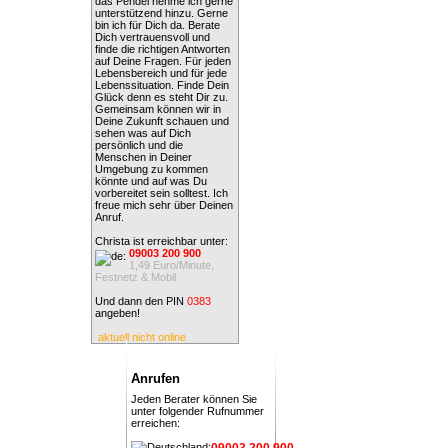
das Pendel nehme ich gerne
unterstützend hinzu. Gerne
bin ich für Dich da. Berate
Dich vertrauensvoll und
finde die richtigen Antworten
auf Deine Fragen. Für jeden
Lebensbereich und für jede
Lebenssituation. Finde Dein
Glück denn es steht Dir zu.
Gemeinsam können wir in
Deine Zukunft schauen und
sehen was auf Dich
persönlich und die
Menschen in Deiner
Umgebung zu kommen
könnte und auf was Du
vorbereitet sein solltest. Ich
freue mich sehr über Deinen
Anruf.
Christa ist erreichbar unter:
09003 200 900
1,49 Euro/Minute,
Festnetz & Mobil
Und dann den PIN
0383
angeben!
aktuell nicht online
Anrufen
Jeden Berater können Sie
unter folgender Rufnummer
erreichen:
09003 200 900