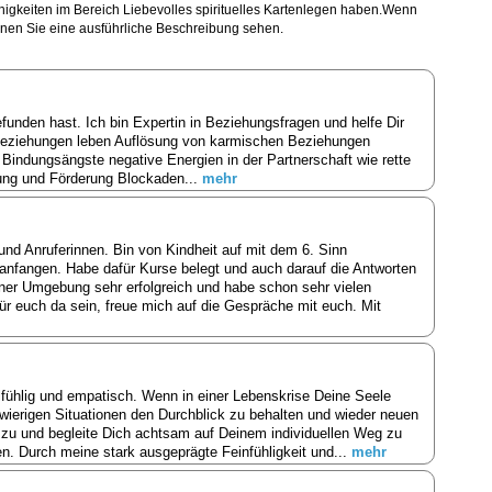
ähigkeiten im Bereich Liebevolles spirituelles Kartenlegen haben.Wenn
önnen Sie eine ausführliche Beschreibung sehen.
funden hast. Ich bin Expertin in Beziehungsfragen und helfe Dir
 Beziehungen leben Auflösung von karmischen Beziehungen
indungsängste negative Energien in der Partnerschaft wie rette
lung und Förderung Blockaden...
mehr
und Anruferinnen. Bin von Kindheit auf mit dem 6. Sinn
 anfangen. Habe dafür Kurse belegt und auch darauf die Antworten
er Umgebung sehr erfolgreich und habe schon sehr vielen
für euch da sein, freue mich auf die Gespräche mit euch. Mit
fühlig und empatisch. Wenn in einer Lebenskrise Deine Seele
hwierigen Situationen den Durchblick zu behalten und wieder neuen
 zu und begleite Dich achtsam auf Deinem individuellen Weg zu
. Durch meine stark ausgeprägte Feinfühligkeit und...
mehr