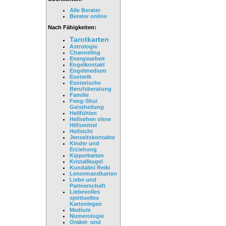
Alle Berater
Berater online
Nach Fähigkeiten:
Tarotkarten
Astrologie
Channeling
Energiearbeit
Engelkontakt
Engelmedium
Esoterik
Esoterische
Berufsberatung
Familie
Feng-Shui
Geistheilung
Hellfühlen
Hellsehen ohne
Hilfsmittel
Hellsicht
Jenseitskontakte
Kinder und
Erziehung
Kipperkarten
Kristallkugel
Kundalini Reiki
Lenormandkarten
Liebe und
Partnerschaft
Liebevolles
spirituelles
Kartenlegen
Medium
Numerologie
Orakel- und