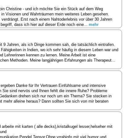
 bin Christine - und ich möchte Sie ein Stück auf dem Weg
ch in Visionen und Wahrträumen mein weiteres Leben gesehen.
 verdrängt. Erst nach einem Nahtoderlebnis vor über 30 Jahren
 begriff, dass ich hier auf dieser Erde noch eine...
mehr
it 9 Jahren, als ich Dinge kommen sah, die tatsächlich eintrafen.
n Fähigkeiten in Indien, wo ich sehr häufig in diesem Leben war und
d Lehrerinnen kennen zu lernen. Meine Arbeit ist eine
ichen Methoden. Meine langjährigen Erfahrungen als Therapeut...
 ergeben Danke für Ihr Vertrauen Einfühlsame und intensive
n Sie sind nervös und Ihnen fehlt die innere Ruhe? Probleme
e Gedanken drehen sich nur noch um ein Thema? Sie stecken in
mehr alleine heraus? Dann sollten Sie sich von mir beraten
rbeite mit karten ( alle decks),kristalkugel lesser,helseher mit
 und
unikation,Pendel,Tensor.Ohne vrrabinfo,mit viel humor und