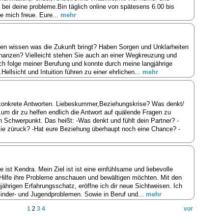
ei deine probleme.Bin täglich online von spätesens 6.00 bis
de mich freue. Eure...
mehr
len wissen was die Zukunft bringt? Haben Sorgen und Unklarheiten
Finanzen? Vielleicht stehen Sie auch an einer Wegkreuzung und
Ich folge meiner Berufung und konnte durch meine langjährige
ellsicht und Intuition führen zu einer ehrlichen...
mehr
onkrete Antworten. Liebeskummer,Beziehungskrise? Was denkt/
,um dir zu helfen endlich die Antwort auf quälende Fragen zu
n Schwerpunkt. Das heißt: -Was denkt und fühlt dein Partner? -
/sie züruck? -Hat eure Beziehung überhaupt noch eine Chance? -
st Kendra. Mein Ziel ist ist eine einfühlsame und liebevolle
Hilfe ihre Probleme anschauen und bewältigen möchten. Mit den
jährigen Erfahrungsschatz, eröffne ich dir neue Sichtweisen. Ich
,Kinder- und Jugendproblemen. Sowie in Beruf und...
mehr
1
2
3
4
vor