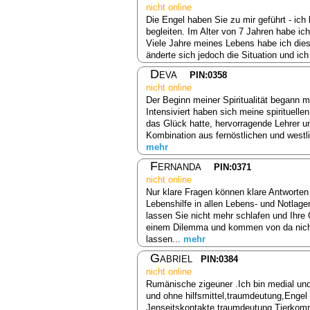
nicht online
Die Engel haben Sie zu mir geführt - ich
begleiten. Im Alter von 7 Jahren habe i
Viele Jahre meines Lebens habe ich dies
änderte sich jedoch die Situation und ich
Deva
PIN:0358
nicht online
Der Beginn meiner Spiritualität begann m
Intensiviert haben sich meine spirituelle
das Glück hatte, hervorragende Lehrer un
Kombination aus fernöstlichen und westl
mehr
Fernanda
PIN:0371
nicht online
Nur klare Fragen können klare Antworten
Lebenshilfe in allen Lebens- und Notlage
lassen Sie nicht mehr schlafen und Ihr
einem Dilemma und kommen von da nicht 
lassen...
mehr
Gabriel
PIN:0384
nicht online
Rumänische zigeuner .Ich bin medial und a
und ohne hilfsmittel,traumdeutung,Engel
Jenseitskontakte,traumdeutung,Tierkomm