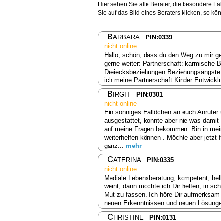
Hier sehen Sie alle Berater, die besondere F
Sie auf das Bild eines Beraters klicken, so k
Barbara
PIN:0339
nicht online
Hallo, schön, dass du den Weg zu mir ge
gerne weiter: Partnerschaft: karmische
Dreiecksbeziehungen Beziehungsängste B
ich meine Partnerschaft Kinder Entwick
Birgit
PIN:0301
nicht online
Ein sonniges Hallöchen an euch Anrufer 
ausgestattet, konnte aber nie was damit
auf meine Fragen bekommen. Bin in mein
weiterhelfen können . Möchte aber jetzt 
ganz...
mehr
Caterina
PIN:0335
nicht online
Mediale Lebensberatung, kompetent, hell
weint, dann möchte ich Dir helfen, in sc
Mut zu fassen. Ich höre Dir aufmerksam
neuen Erkenntnissen und neuen Lösungen
Christine
PIN:0131